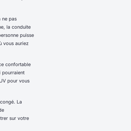
à ne pas
he, la conduite
 personne puisse
ù vous auriez
ce confortable
 pourraient
n UV pour vous
 congé. La
de
trer sur votre