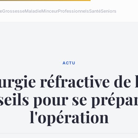
re
Grossesse
Maladie
Minceur
Professionnels
Santé
Seniors
ACTU
rgie réfractive de l
eils pour se prépa
l'opération