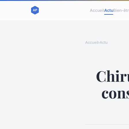
Accueil
Actu
Bien-êt
Accueil
›
Actu
Chiru
cons