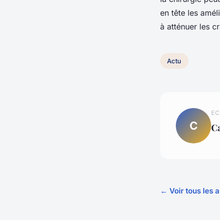
en tête les amél
à atténuer les cr
Actu
EC
C
C
← Voir tous les a