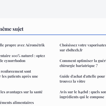
même sujet
lle propre avec Aérométrik
Choisissez votre vaporisate
sur cbdtech.fr
taire 100% naturel : optez
 de cynorrhodon
Comment optimiser la guér
chirurgie bariatrique ?
 renforcement sont
les patients après une
Guide d'achat d'attelle pour 
trouvez la vôtre
: les avantages sur la santé
Avis sur le h4cbd : quels so
ingrédients qui le compose
éments alimentaires