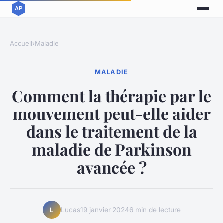
Accueil
›
Maladie
MALADIE
Comment la thérapie par le
mouvement peut-elle aider
dans le traitement de la
maladie de Parkinson
avancée ?
Lucas
19 janvier 2024
6 min de lecture
L