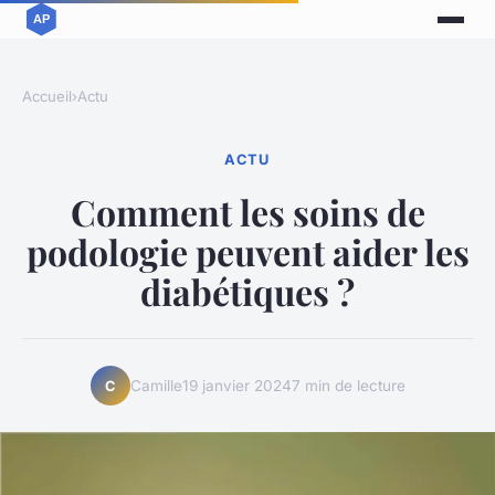
Accueil
›
Actu
ACTU
Comment les soins de
podologie peuvent aider les
diabétiques ?
Camille
19 janvier 2024
7 min de lecture
C