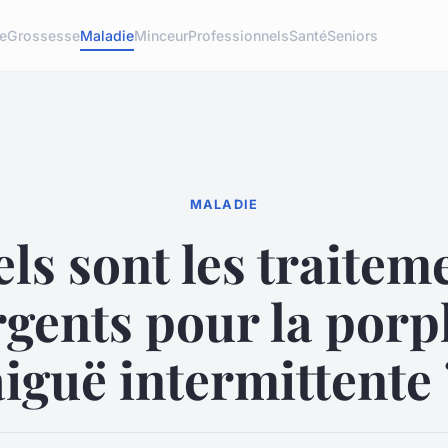
re
Grossesse
Maladie
Minceur
Professionnels
Santé
Seniors
MALADIE
ls sont les traitem
gents pour la porp
aiguë intermittente 