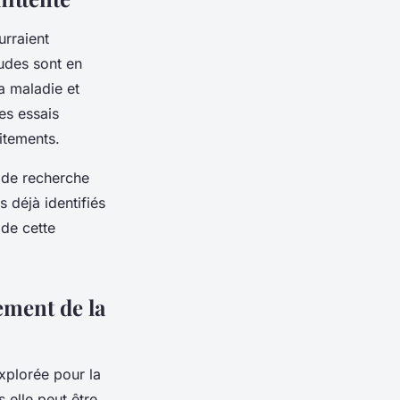
urraient
udes sont en
a maladie et
es essais
aitements.
 de recherche
 déjà identifiés
 de cette
ement de la
explorée pour la
 elle peut être