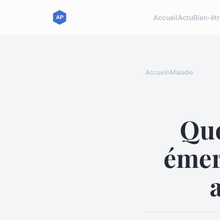
Accueil
Actu
Bien-êt
Accueil
›
Maladie
Que
émer