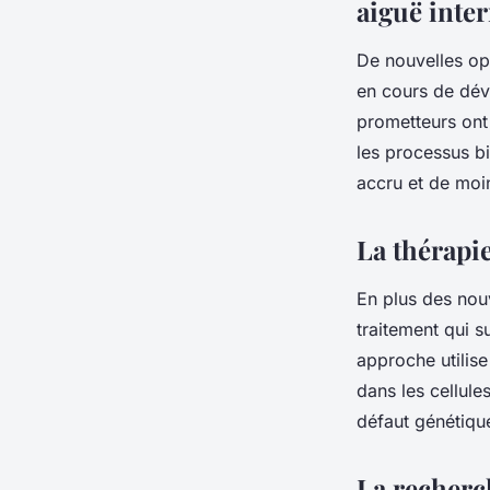
aiguë inte
De nouvelles opt
en cours de dév
prometteurs ont
les processus bi
accru et de moin
La thérapi
En plus des nou
traitement qui s
approche utilis
dans les cellule
défaut génétique
La recherc