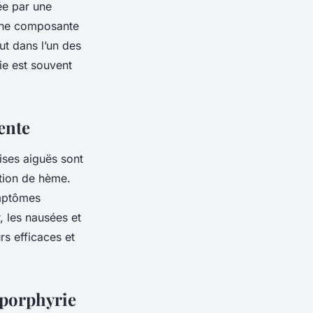
ée par une
une composante
ut dans l’un des
ie est souvent
ente
ises aiguës sont
tion de hème.
ymptômes
, les nausées et
rs efficaces et
 porphyrie