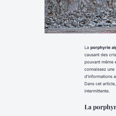
La
porphyrie ai
causant des cri
pouvant même ent
connaissez une p
d’informations a
Dans cet article
intermittente.
La porphyri