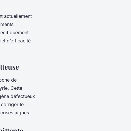
nt actuellement
aments
pécifiquement
el d’efficacité
tteuse
roche de
yrie. Cette
 gène défectueux
 corriger le
 crises aiguës.
mittente