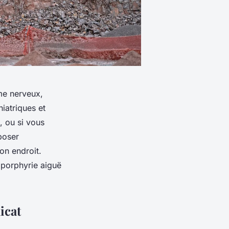
me nerveux,
iatriques et
, ou si vous
poser
on endroit.
a porphyrie aiguë
icat