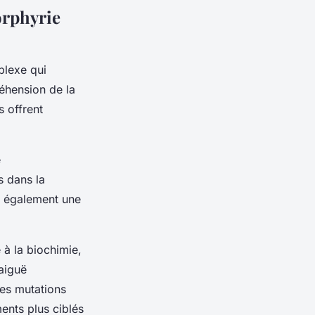
orphyrie
plexe qui
réhension de la
 offrent
e
s dans la
e également une
 à la biochimie,
 aiguë
les mutations
ents plus ciblés